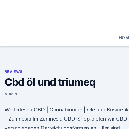
Skip
to
content
HOM
REVIEWS
Cbd öl und triumeq
ADMIN
Weiterlesen CBD | Cannabinoide | Öle und Kosmeti
- Zamnesia Im Zamnesia CBD-Shop bieten wir CBD 
verschiedenen Darreichungsformen an. Hier sind