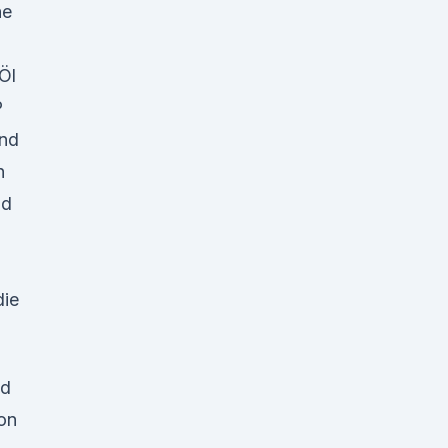
he
Öl
P
Und
n
nd
D
die
nd
von