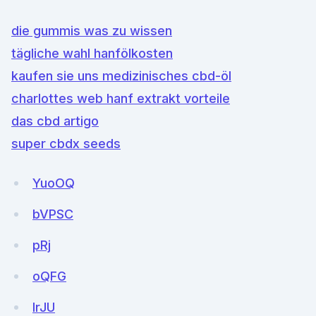
die gummis was zu wissen
tägliche wahl hanfölkosten
kaufen sie uns medizinisches cbd-öl
charlottes web hanf extrakt vorteile
das cbd artigo
super cbdx seeds
YuoOQ
bVPSC
pRj
oQFG
IrJU